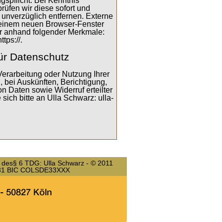
spflicht. Bei Kenntnis
prüfen wir diese sofort und
unverzüglich entfernen. Externe
n einem neuen Browser-Fenster
ar anhand folgender Merkmale:
ttps://.
ür Datenschutz
erarbeitung oder Nutzung Ihrer
bei Auskünften, Berichtigung,
 Daten sowie Widerruf erteilter
sich bitte an Ulla Schwarz: ulla-
d des§ 6 TDG: Ulla Schwarz - © 2011
31 BIC COLSDE33XXX