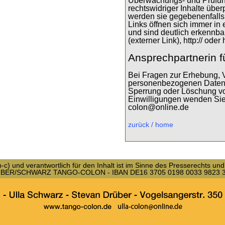
Überwachungs- und Prüfung
rechtswidriger Inhalte über
werden sie gegebenenfalls 
Links öffnen sich immer i
und sind deutlich erkennb
(externer Link), http:// oder h
Ansprechpartnerin f
Bei Fragen zur Erhebung, V
personenbezogenen Daten, 
Sperrung oder Löschung von
Einwilligungen wenden Sie 
colon@online.de
zurück / home
) und verantwortlich für den Inhalt ist im Sinne des Presserechts un
RÜBER/SCHWARZ TANGO-COLON - IBAN DE16 3705 0198 0033 9823 