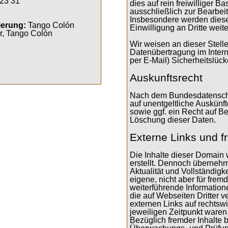
23 31
dies auf rein freiwilliger 
ausschließlich zur Bearbeit
Insbesondere werden diese
ierung:
Tango Colón
Einwilligung an Dritte wei
r, Tango Colón
Wir weisen an dieser Stelle
Datenübertragung im Intern
per E-Mail) Sicherheitslüc
Auskunftsrecht
Nach dem Bundesdatenschu
auf unentgeltliche Auskünf
sowie ggf. ein Recht auf B
Löschung dieser Daten.
Externe Links und f
Die Inhalte dieser Domain 
erstellt. Dennoch übernehm
Aktualität und Vollständigke
eigene, nicht aber für frem
weiterführende Informatione
die auf Webseiten Dritter 
externen Links auf rechtswi
jeweiligen Zeitpunkt waren
Bezüglich fremder Inhalte 