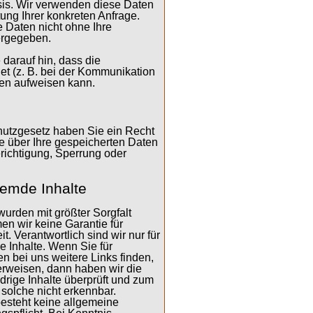
Basis. Wir verwenden diese Daten
ung Ihrer konkreten Anfrage.
 Daten nicht ohne Ihre
tergegeben.
 darauf hin, dass die
et (z. B. bei der Kommunikation
ken aufweisen kann.
tzgesetz haben Sie ein Recht
te über Ihre gespeicherten Daten
erichtigung, Sperrung oder
remde Inhalte
wurden mit größter Sorgfalt
en wir keine Garantie für
it. Verantwortlich sind wir nur für
de Inhalte. Wenn Sie für
n bei uns weitere Links finden,
verweisen, dann haben wir die
drige Inhalte überprüft und zum
 solche nicht erkennbar.
besteht keine allgemeine