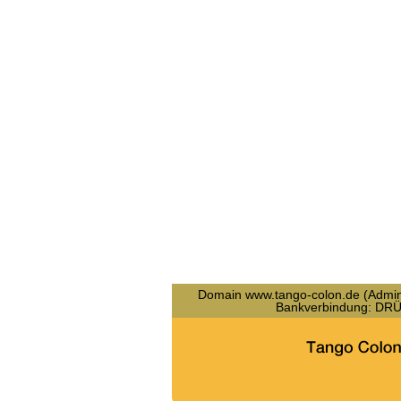
Domain www.tango-colon.de (Admin-c
Bankverbindung: D